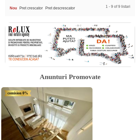
1 - 9 of 9 listari
Nou
Pret crescator
Pret descrescator
Anunturi Promovate
comision 0%