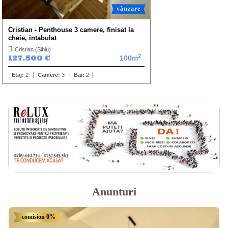
vânzare
Cristian - Penthouse 3 camere, finisat la
cheie, intabulat
Cristian (Sibiu)
2
127.500 €
100m
Etaj:
2
Camere:
3
Bai:
2
Anunturi
comision 0%