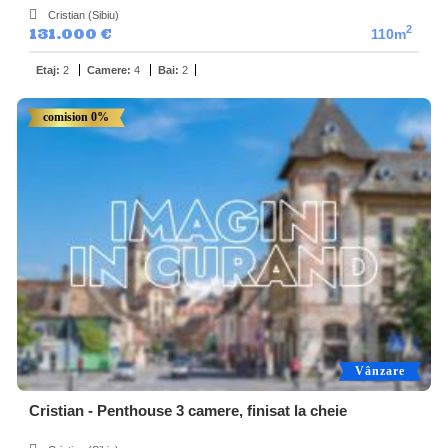
Cristian (Sibiu)
2
131.000 €
110m
Etaj:
2
Camere:
4
Bai:
2
comision 0%
Vânzare
Cristian - Penthouse 3 camere, finisat la cheie