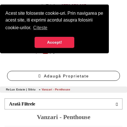
Telefon:
0750 256 665
Acest site foloseste cookie-uri. Prin navigarea pe
Autentificare
Înregistrare cont nou gratuit
acest site, iti exprimi acordul asupra folosirii
cookie-urilor.
Citeste
Accept!
Adaugă Proprietate
ReLux Estate | Sibiu
»
Vanzari - Penthouse
Arată Filtrele
Vanzari - Penthouse