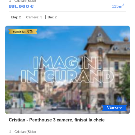
Cristian (Sibiu)
2
131.000 €
115m
Etaj:
2
Camere:
3
Bai:
2
comision 0%
Vânzare
Cristian - Penthouse 3 camere, finisat la cheie
Cristian (Sibiu)