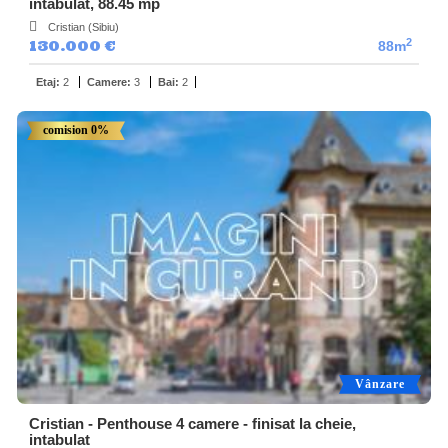
intabulat, 88.45 mp
Cristian (Sibiu)
2
130.000 €
88m
Etaj:
2
Camere:
3
Bai:
2
comision 0%
Vânzare
Cristian - Penthouse 4 camere - finisat la cheie,
intabulat