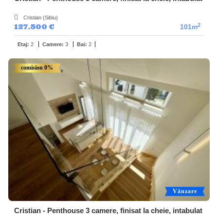
Cristian (Sibiu)
2
127.500 €
101m
Etaj:
2
Camere:
3
Bai:
2
comision 0%
Vânzare
Cristian - Penthouse 3 camere, finisat la cheie, intabulat