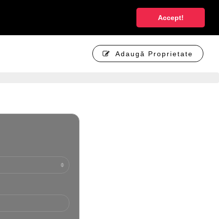
tificare
Înregistrare cont nou gratuit
Limba:
Romanian
Accept!
Adaugă Proprietate
0