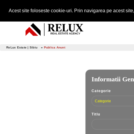
Telefon:
0750 256 665
Acest site foloseste cookie-uri. Prin navigarea pe acest site, 
ReLux Estate | Sibiu
»
Publica Anunt
Informatii Gen
Categorie
Categorie
Titlu