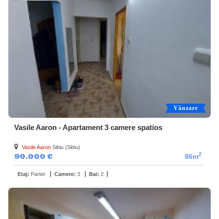
Vânzare
Vasile Aaron - Apartament 3 camere spatios
Vasile Aaron
Sibiu (Sibiu)
2
90.000 €
86m
Etaj:
Parter
Camere:
3
Bai:
2