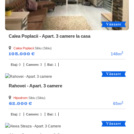
Vânzare
Calea Poplacii - Apart. 3 camere la casa
Calea Poplacii
Sibiu (Sibiu)
2
105.000 €
148m
Etaj:
0
Camere:
3
Bai:
1
Vânzare
Rahovei - Apart. 3 camere
Hipodrom
Sibiu (Sibiu)
2
62.000 €
65m
Etaj:
2
Camere:
1
Bai:
1
Vânzare