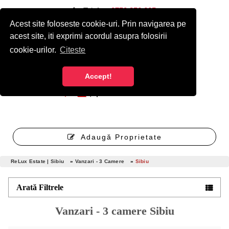
Telefon:
0750 256 665
Acest site foloseste cookie-uri. Prin navigarea pe
Autentificare
Înregistrare cont nou gratuit
acest site, iti exprimi acordul asupra folosirii
cookie-urilor.
Citeste
Accept!
Adaugă Proprietate
ReLux Estate | Sibiu
»
Vanzari - 3 Camere
»
Sibiu
Arată Filtrele
Vanzari - 3 camere Sibiu