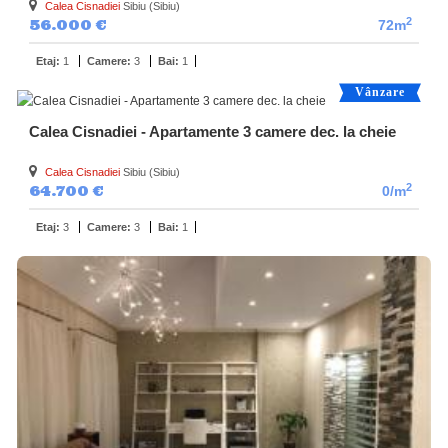
Calea Cisnadiei
Sibiu (Sibiu)
2
56.000 €
72m
Etaj:
1
Camere:
3
Bai:
1
Vânzare
Calea Cisnadiei - Apartamente 3 camere dec. la cheie
Calea Cisnadiei
Sibiu (Sibiu)
2
64.700 €
0/m
Etaj:
3
Camere:
3
Bai:
1