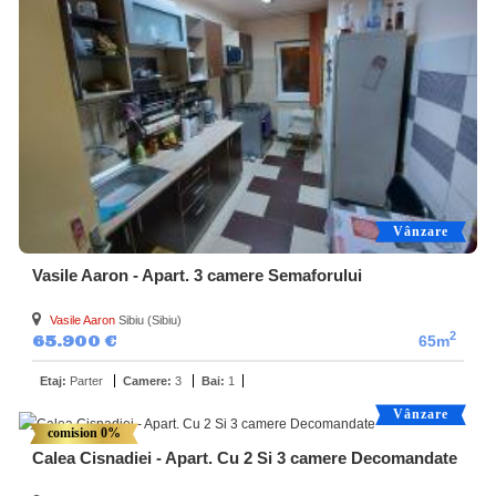
Vânzare
Vasile Aaron - Apart. 3 camere Semaforului
Vasile Aaron
Sibiu (Sibiu)
2
65.900 €
65m
Etaj:
Parter
Camere:
3
Bai:
1
Vânzare
comision 0%
Calea Cisnadiei - Apart. Cu 2 Si 3 camere Decomandate