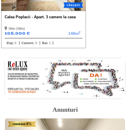
vânzare
Calea Poplacii - Apart. 3 camere la casa
Sibiu (Sibiu)
2
105.000 €
148m
Etaj:
0
Camere:
3
Bai:
1
Anunturi
comision 0%