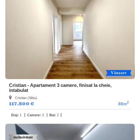
Vânzare
Cristian - Apartament 3 camere, finisat la cheie,
intabulat
Cristian (Sibiu)
2
117.500 €
88m
Etaj:
1
Camere:
3
Bai:
2
exclusivitate