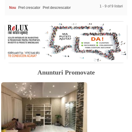
1 - 9 of 9 listari
Nou
Pret crescator
Pret descrescator
Anunturi Promovate