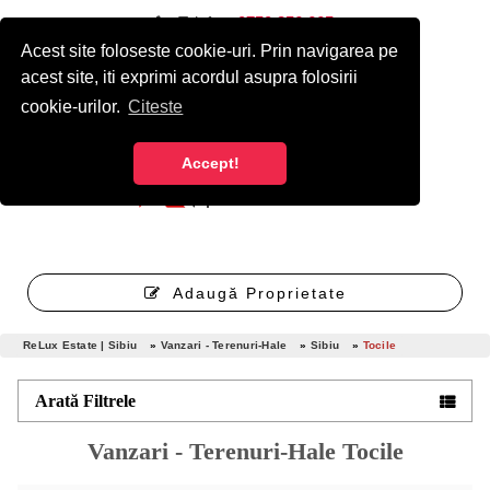
Telefon:
0750 256 665
Acest site foloseste cookie-uri. Prin navigarea pe
Autentificare
Înregistrare cont nou gratuit
acest site, iti exprimi acordul asupra folosirii
cookie-urilor.
Citeste
Accept!
Adaugă Proprietate
ReLux Estate | Sibiu
»
Vanzari - Terenuri-Hale
»
Sibiu
»
Tocile
Arată Filtrele
Vanzari - Terenuri-Hale Tocile