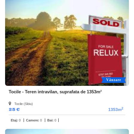
Vânzare
Tocile - Teren intravilan, suprafata de 1353m²
Tocile (Sibiu)
2
25 €
1353m
Etaj:
0
Camere:
0
Bai:
0