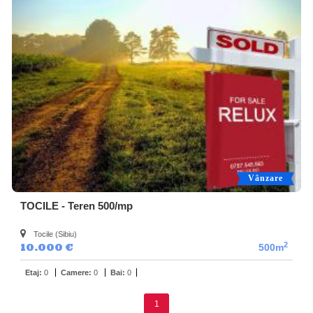
Vânzare
TOCILE - Teren 500/mp
Tocile (Sibiu)
2
10.000 €
500m
Etaj:
0
Camere:
0
Bai:
0
1