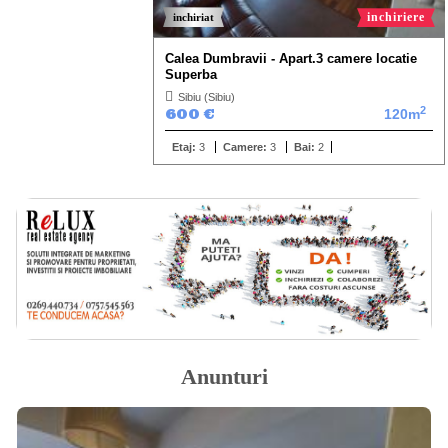
inchiriere
inchiriat
Calea Dumbravii - Apart.3 camere locatie
Superba
Sibiu (Sibiu)
2
600 €
120m
Etaj:
3
Camere:
3
Bai:
2
Anunturi