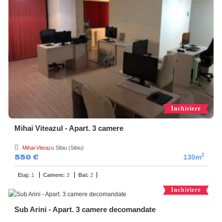
Inchiriere
Mihai Viteazul - Apart. 3 camere
Mihai Viteazu
Sibiu (Sibiu)
2
550 €
130m
Etaj:
1
Camere:
3
Bai:
2
Inchiriere
Sub Arini - Apart. 3 camere decomandate