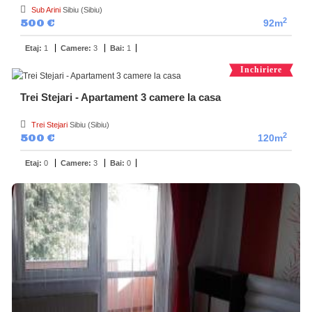
Sub Arini
Sibiu (Sibiu)
2
500 €
92m
Etaj:
1
Camere:
3
Bai:
1
Inchiriere
Trei Stejari - Apartament 3 camere la casa
Trei Stejari
Sibiu (Sibiu)
2
500 €
120m
Etaj:
0
Camere:
3
Bai:
0