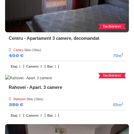
Inchiriere
Centru - Apartament 3 camere, decomandat
Centru
Sibiu (Sibiu)
2
400 €
70m
Etaj:
1
Camere:
3
Bai:
1
Inchiriere
Rahovei - Apart. 3 camere
Rahovei
Sibiu (Sibiu)
2
350 €
65m
Etaj:
2
Camere:
3
Bai:
1