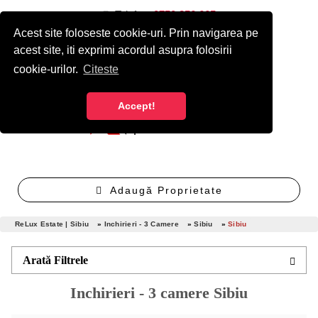
Telefon:
0750 256 665
Acest site foloseste cookie-uri. Prin navigarea pe
Autentificare
Înregistrare cont nou gratuit
acest site, iti exprimi acordul asupra folosirii
cookie-urilor.
Citeste
Accept!
Adaugă Proprietate
ReLux Estate | Sibiu
»
Inchirieri - 3 Camere
»
Sibiu
»
Sibiu
Arată Filtrele
Inchirieri - 3 camere Sibiu