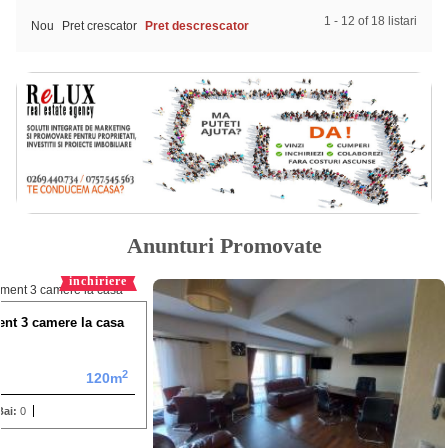
1 - 12 of 18 listari
Nou
Pret crescator
Pret descrescator
Anunturi Promovate
inchiriere
ment 3 camere la casa
2
120m
Bai:
0