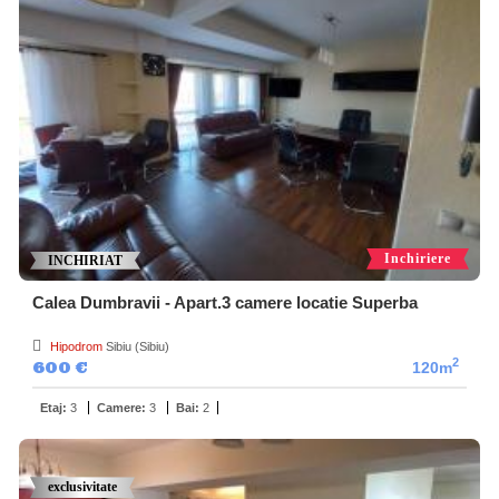
Inchiriere
INCHIRIAT
Calea Dumbravii - Apart.3 camere locatie Superba
Hipodrom
Sibiu (Sibiu)
2
600 €
120m
Etaj:
3
Camere:
3
Bai:
2
exclusivitate