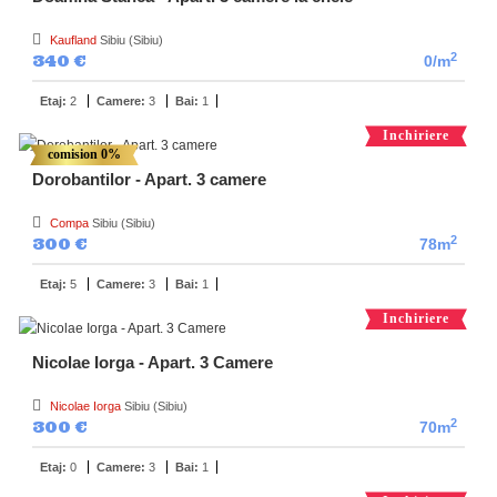
Kaufland
Sibiu (Sibiu)
2
340 €
0/m
Etaj:
2
Camere:
3
Bai:
1
Inchiriere
comision 0%
Dorobantilor - Apart. 3 camere
Compa
Sibiu (Sibiu)
2
300 €
78m
Etaj:
5
Camere:
3
Bai:
1
Inchiriere
Nicolae Iorga - Apart. 3 Camere
Nicolae Iorga
Sibiu (Sibiu)
2
300 €
70m
Etaj:
0
Camere:
3
Bai:
1