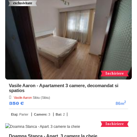
exclusivitate
Inchiriere
Vasile Aaron - Apartament 3 camere, decomandat si
spatios
Vasile Aaron
Sibiu (Sibiu)
2
350 €
86m
Etaj:
Parter
Camere:
3
Bai:
2
Inchiriere
Doamna Stanca - Apart. 3 camere la cheie